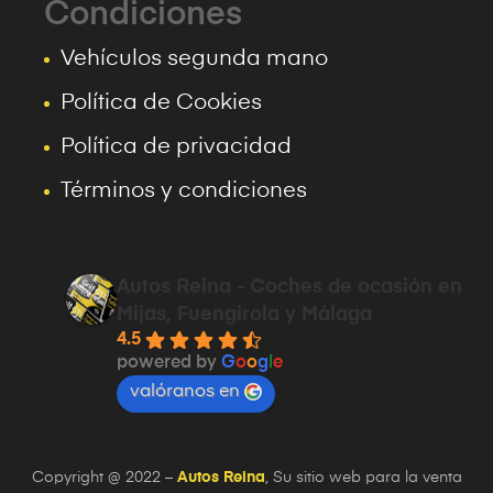
Condiciones
Vehículos segunda mano
Política de Cookies
Política de privacidad
Términos y condiciones
Autos Reina - Coches de ocasión en
Mijas, Fuengirola y Málaga
4.5
powered by
G
o
o
g
l
e
valóranos en
Copyright @ 2022 –
Autos Reina
, Su sitio web para la venta